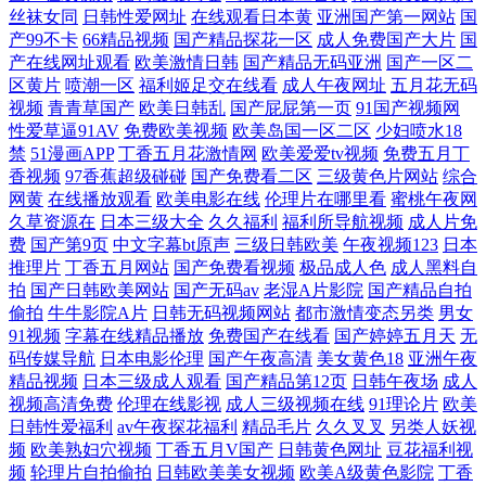
丝袜女同
日韩性爱网址
在线观看日本黄
亚洲国产第一网站
国
产99不卡
66精品视频
国产精品探花一区
成人免费国产大片
国
产在线网址观看
欧美激情日韩
国产精品无码亚洲
国产一区二
区黄片
喷潮一区
福利姬足交在线看
成人午夜网址
五月花无码
视频
青青草国产
欧美日韩乱
国产屁屁第一页
91国产视频网
性爱草逼91AV
免费欧美视频
欧美岛国一区二区
少妇喷水18
禁
51漫画APP
丁香五月花激情网
欧美爱爱tv视频
免费五月丁
香视频
97香蕉超级碰碰
国产免费看二区
三级黄色片网站
综合
网黄
在线播放观看
欧美电影在线
伦理片在哪里看
蜜桃午夜网
久草资源在
日本三级大全
久久福利
福利所导航视频
成人片免
费
国产第9页
中文字幕bt原声
三级日韩欧美
午夜视频123
日本
推理片
丁香五月网站
国产免费看视频
极品成人色
成人黑料自
拍
国产日韩欧美网站
国产无码av
老湿A片影院
国产精品自拍
偷拍
牛牛影院A片
日韩无码视频网站
都市激情变态另类
男女
91视频
字幕在线精品播放
免费国产在线看
国产婷婷五月天
无
码传媒导航
日本电影伦理
国产午夜高清
美女黄色18
亚洲午夜
精品视频
日本三级成人观看
国产精品第12页
日韩午夜场
成人
视频高清免费
伦理在线影视
成人三级视频在线
91理论片
欧美
日韩性爱福利
av午夜探花福利
精品毛片
久久叉叉
另类人妖视
频
欧美熟妇穴视频
丁香五月V国产
日韩黄色网址
豆花福利视
频
轮理片自拍偷拍
日韩欧美美女视频
欧美A级黄色影院
丁香