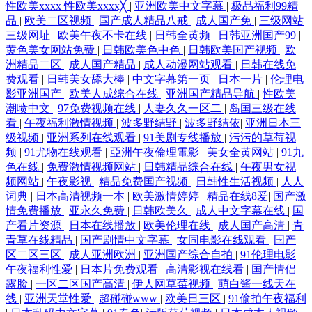
性欧美xxxx 性欧美xxxx╳
|
亚洲欧美中文字幕
|
极品福利99精
品
|
欧美二区视频
|
国产成人精品八戒
|
成人国产免
|
三级网站
三级网址
|
欧美午夜不卡在线
|
日韩全黄频
|
日韩亚洲国产99
|
黄色美女网站免费
|
日韩欧美色中色
|
日韩欧美国产视频
|
欧
洲精品二区
|
成人国产精品
|
成人动漫网站观看
|
日韩在线免
费观看
|
日韩美女舔大棒
|
中文字幕第一页
|
日本一片
|
伦理电
影亚洲国产
|
欧美人成综合在线
|
亚洲国产精品导航
|
性欧美
潮喷中文
|
97免费视频在线
|
人妻久久一区二
|
岛国三级在线
看
|
午夜福利激情视频
|
波多野结野
|
波多野结依
|
亚洲日本三
级视频
|
亚洲系列在线观看
|
91美剧专线播放
|
污污的草莓视
频
|
91尤物在线观看
|
亞洲午夜倫理電影
|
美女全黄网站
|
91九
色在线
|
免费激情视频网站
|
日韩精品综合在线
|
午夜男女视
频网站
|
午夜影视
|
精品免费国产视频
|
日韩性生活视频
|
人人
词典
|
日本高清视频一本
|
欧美激情婷婷
|
精品在线8爱
|
国产激
情免费播放
|
亚永久免费
|
日韩欧美久
|
成人中文字幕在线
|
国
产看片资源
|
日本在线播放
|
欧美伦理在线
|
成人国产高清
|
青
青草在线精品
|
国产剧情中文字幕
|
女同电影在线观看
|
国产
区二区三区
|
成人亚洲欧洲
|
亚洲国产综合自拍
|
91伦理电影
|
午夜福利性爱
|
日本片免费观看
|
高清影视在线看
|
国产情侣
露脸
|
一区二区国产高清
|
伊人网草莓视频
|
萌白酱一线天在
线
|
亚洲天堂性爱
|
超碰碰www
|
欧美日三区
|
91偷拍午夜福利