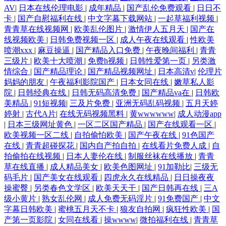
AV
|
日本在线伦理电影
|
成年精品
|
国产乱伦免费观看
|
日日不
卡
|
国产自慰福利在线
|
中文字幕下载网站
|
一起草福利视频
|
青青草在线视频网
|
欧美乱伦图片
|
激情伊人五月天
|
国产在
线视频欧美
|
日韩免费视频一区
|
成人午夜在线观看
|
性欧美
喷潮xxx
|
麻豆操逼
|
国产精品入口免费
|
午夜晚间福利
|
青青
三级片
|
欧美十大喷潮
|
免费h视频
|
日韩性爱第一页
|
另类激
情综合
|
国产精品理论
|
国产精品视频网址
|
日本高清v
|
伦理片
妈妈的朋友
|
午夜福利影院国产
|
日本女同在线
|
嫩草私人影
院
|
日韩经典在线
|
日韩无码高清免费
|
国产精品va在
|
日韩欧
美精品
|
91短视频
|
三及片免费
|
亚洲无码乱码视频
|
五月天婷
婷射
|
古代A片
|
在线无码视频黑料
|
黄wwwwww
|
成人动漫app
|
日本三级网址黄色
|
一区二区国产精品
|
国产在线观看一区
|
欧美视频一区二线
|
自拍偷怕欧美
|
国产午夜在线
|
91色国产
在线
|
青青超碰探花
|
国内自产拍自拍
|
在线看片免费人成
|
自
拍偷拍在线视频
|
日本人妻伦在线
|
制服丝袜在线播放
|
青青
草在线直播
|
成人精品美女
|
欧美色图网址
|
91加勒比
|
三级无
码毛片
|
国产美女在线观看
|
四虎永久在线精品
|
日日操夜夜
操蜜臀
|
另类春色文学区
|
欧美天天干
|
国产日韩再在线
|
三A
级小黄片
|
熟女乱伦网
|
成人免费无码淫片
|
91免费国产
|
中文
字幕日韩欧美
|
蜜桃五月天不卡
|
狼友自拍网
|
疯狂性欧美
|
国
产第一页影院
|
女同在线看
|
操wwww
|
微拍福利在线
|
青青草