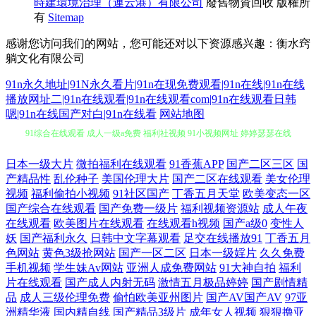
時建環境治理（連云港）有限公司
廢舊物資回收
版權所
有
Sitemap
感谢您访问我们的网站，您可能还对以下资源感兴趣：衡水窍
躺文化有限公司
91n永久地址|91N永久看片|91n在现免费观看|91n在线|91n在线
播放网址二|91n在线观看|91n在线观看com|91n在线观看日韩
嗯|91n在线国产对白|91n在线看
网站地图
91综合在线观看 成人一级a免费 福利社视频 91小视频网址 婷婷瑟瑟在线
欧美成人中文字幕 激情午夜网 东方黄色A片 操逼导航 在线免费看91 婷婷
日本一级大片
微拍福利在线观看
91香蕉APP
国产二区三区
国
产精品性
乱伦种子
美国伦理大片
国产二区在线观看
美女伦理
社区五月天 欧美性爱综和 精品国产日韩欧美 福利视频久 97伊人 伊人成人
视频
福利偷拍小视频
91社区国产
丁香五月天堂
欧美变态一区
国产综合在线观看
国产免费一级片
福利视频资源站
成人午夜
在线观看
欧美图片在线观看
在线观看h视频
国产a级0
变性人
免费视频 午夜激情爽 青青草AV导航 老熟女国产 国产福利导航大全 auv28
妖
国产福利永久
日韩中文字幕观看
足交在线播放91
丁香五月
色网站
黄色3级抢网站
国产一区二区
日本一级婬片
久久免费
少妇 中文字幕的91 午夜天堂福利 欧美日韩交配 日本91网站入口 天堂网东
手机视频
学生妹Av网站
亚洲人成免费网站
91大神自拍
福利
片在线观看
国产成人内射无码
激情五月极品婷婷
国产剧情精
京热 欧美操B电影 黄色欧美网站 岛国毛片 超碰香蕉网 91次元黄色 天天干
品
成人三级伦理免费
偷怕欧美亚州图片
国产AV国产AV
97亚
洲精华液
国内精自线
国产精品3级片
成年女人视频
狠狠撸亚