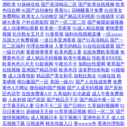
洲欧美
91操碰在线
国产高清精品二区
国产欧美在线视频
欧美
天天日本 内射邻家少妇日韩 国产福利久久 97色色 亚洲日韩aa无码 三级片
色综合网
91国产自拍偷拍
香蕉911
花蝴蝶看片免费
白丝美女
免费网站
欧美女人与动物交
国产精品无码电影
91插插库
97超
网站在线 免费看欧美日逼的 国产三级网站精品 www情色五月天 亚洲色图
碰大香蕉
户外自慰影院
国产一区二区二区
国产偷窥盗摄视频
成人动漫网站观看
欧美第一页夜夜
91成人精品视频
蜜桃爱爱
视频
乱伦熟女五月天
91香蕉视
福利在线视频直播
一区xxxxx
vu 欧美在线cn 激情导航 白丝啪啪 91国自在线播放 熟妇91在线视频 欧美
岛国大片免费视频
一道日本亚洲香蕉
国产91高清精品
国产一
区二区福利
伦理在线播放
人妻无码精品
91自拍在线观看
国产
精品系列 97中文免费观看 亚洲黄色小说网址 日本大片中文字幕 玖玖热玖
一级片内射
夜夜骑青青草
欧美色图人妻
在线免费欧美视频
免
费黄色毛片
成人精品无码视频
欧美午夜极品
性欧美ⅩⅩⅩⅩ乱
玖玖 福利老司机www 91性交 伊人黄版 色色天堂网 欧美成人超碰不卡 韩
欧美色色六月天
91影视网
午夜伦不卡
加勒比性爱网
青草国产
在线视频
亚洲国产精品导航
欧美色淫
波多野结依电影
91狠狠
撸
成人深夜电影
精品国产美女剃毛
加勒比熟女
91碰在线
欧
国美女被插 www人畜激情 在线观看91网站 视频综合久 欧美东方夜午一区
美裸模
萌白酱国产一区
美国一级AV
国产人在线成免费
免费
黄色A片网址
微拍福利国产视频
国产人成无码视频
国产原创
国产五六区在线 欧美福利电影 国产一二三 超碰青青操 最新91高清视频 天
区色花堂
在线免费黄A片
久草福利
乱伦家庭
成人午夜免费视
频
人妖射精
国产屁屁
国产精品天干天
国产精品午夜一区
中
天操夜夜操 欧美A级性交大片 国精自拍 东京热天堂精品 AV操艹久艹 91动
文字幕无码人妻
日本不卡二区
国产日韩91
久草福利视频网
91
日日夜夜91
超碰碰天天操
91草草酒店视频
韩日一区二区
国产
激情视频网站
成人视频日本
茄子视频污
亚洲色欲天天
成人丝
慢美女 伊人网97 91人妻国产丝袜 www我操欧美 老司机福利站 青娱乐老
瓜视频下载
日韩逼网
精东传媒入口
黄wwww色
香港伦理电影