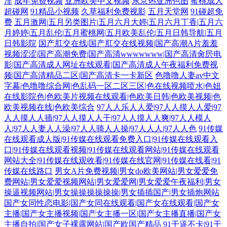
淫
成年免费视频
亚洲欧美中文视频
东京热亚洲色图
蜜桃成人
超碰网
91精品小视频
久草福利免费视影
五月天堂网
91碰超免
费
五月激网|五月另类图片|五月六月大婷|五月六月丁香|五月六
月婷婷|五月乱伦|五月蜜桃网|五月欧美乱伦|五月日韩导航|五月
日韩影院
国产肛交在线|国产肛交在线视频|国产高潮A片羞羞
视频涩涩|国产高潮免费|国产高清wwwwwww|国产高清肏屄电
影|国产高清成人网址在线观看|国产高清成人午夜福利免费视
频|国产高清精品二区|国产高清卡一卡新区
色噜噜人妻av中文
字幕|色噜噜综合网|色乱码一区二区三区|色在线视频喷水|色妞
在线影院色|色欧美片视频在线观看|色欧美日韩|色欧美视频|色
欧美视频在线|色欧美综合
97人人乐人人爱|97人人摸人人爱|97
人人摸人人插|97人人摸人人干|97人人摸人人爽|97人人模人
人|97人人妻人人澡|97人人骑人人操|97人人人|97人人色
91传媒
在线观看成人版|91传媒在线观看免费入口|91传媒在线观看入
口|91传媒在线观看视频|91传媒在线观看网站|91传媒在线观看
网站大全|91传媒在线观收看|91传媒在线官网|91传媒在线看|91
传媒在线路口
男女A片免费视频|男女do欧美网站|男女爱爱免
费网站|男女爱爱视频网站|男女爱爱网|男女爱爱午夜福利|男女
操逼视频网站|男女操操操操操操|男女插插国产|男女插炮网站
国产女同性恋电影|国产女同在线观看|国产女在线观看|国产女
主播|国产女主播视频|国产女主播一区|国产女主播直播|国产女
主播自拍|国产女子裸露网站|国产欧国产精品
91干逼不卡|91干