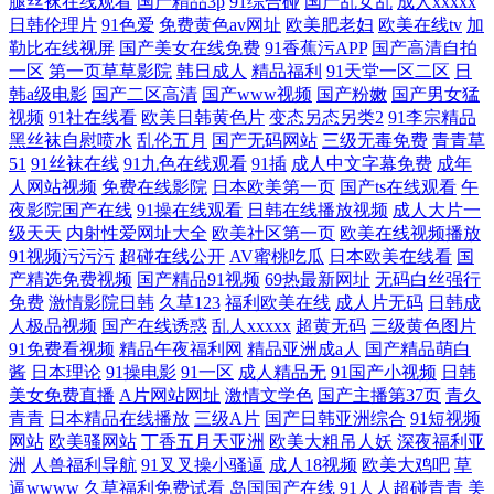
腿丝袜在线观看
国产精品3p
91综合碰
国产乱女乱
成人xxxxx
日韩伦理片
91色爱
免费黄色av网址
欧美肥老妇
欧美在线tv
加
勒比在线视屏
国产美女在线免费
91香蕉污APP
国产高清自拍
一区
第一页草草影院
韩日成人
精品福利
91天堂一区二区
日
韩a级电影
国产二区高清
国产www视频
国产粉嫩
国产男女猛
视频
91社在线看
欧美日韩黄色片
变态另态另类2
91李宗精品
黑丝袜自慰喷水
乱伦五月
国产无码网站
三级无毒免费
青青草
51
91丝袜在线
91九色在线观看
91插
成人中文字幕免费
成年
人网站视频
免费在线影院
日本欧美第一页
国产ts在线观看
午
夜影院国产在线
91操在线观看
日韩在线播放视频
成人大片一
级天天
内射性爱网址大全
欧美社区第一页
欧美在线视频播放
91视频污污污
超碰在线公开
AV蜜桃吃瓜
日本欧美在线看
国
产精选免费视频
国产精品91视频
69热最新网址
无码白丝强行
免费
激情影院日韩
久草123
福利欧美在线
成人片无码
日韩成
人极品视频
国产在线诱惑
乱人xxxxx
超黄无码
三级黄色图片
91免费看视频
精品午夜福利网
精品亚洲成a人
国产精品萌白
酱
日本理论
91操电影
91一区
成人精品无
91国产小视频
日韩
美女免费直播
A片网站网址
激情文学色
国产主播第37页
青久
青青
日本精品在线播放
三级A片
国产日韩亚洲综合
91短视频
网站
欧美骚网站
丁香五月天亚洲
欧美大粗吊人妖
深夜福利亚
洲
人兽福利导航
91叉叉操小骚逼
成人18视频
欧美大鸡吧
草
逼wwww
久草福利免费试看
岛国国产在线
91人人超碰青青
美