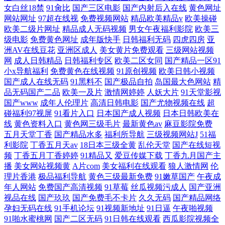
女白丝18禁
91肏比
国产三区电影
国产内射后入在线
黄色网址
网站网址
97超在线视
免费视频网站
精品欧美精品v
欧美操碰
欧美二级片网址
精品成人无码视频
男女午夜福利影院
欧美三
级电影
免费黄色网址
成年版快手
日韩福利无码
四虎四房
亚
洲AV在线豆花
亚洲区成人
美女黄片免费观看
三级网站视频
网
成人日韩精品
日韩福利专区
欧美二区女同
国产精品一区91
小x导航福利
免费黄色在线视频
91原创视频
欧美日韩小视频
国产成人在线无码
91黑料不
国产极品自拍
岛国最大色网站
精
品无码国产二品
欧美一及片
激情网婷婷
人妖大片
91天堂影视
国产www
成年人伦理片
高清日韩电影
国产尤物视频在线
超
碰福利97视屏
91看片入口
日本国产成人视频
日本日韩欧美在
线
黄色资料入口
黄色网三级毛片
最新黄色av
麻豆影院免费
五月天堂丁香
国产精品水多
福利所导航
三级视频网站J
51福
利影院
丁香五月天av
18日本三级全黄
乱伦天堂
国产在线短视
频
丁香五月丁香婷婷
91精品又
爱豆传媒下载
丁香九月国产主
播
美女网站视频黄
A片com
美女福利在线观看
狼人激情网
伦
理片香港
极品福利导航
黄色三级最新免费
91嫩草国产
午夜成
年人网站
免费国产高清视频
91草莓
丝瓜视频污成人
国产亚洲
视品在线
国产玖玖
国产免费毛不卡片
久久无码
国产精品网络
孕妇无码在线
91手机论坛
91视频新地址
91日逼
午夜啪视频
91啪水蜜桃网
国产二区无码
91日韩在线观看
西瓜影院视频全