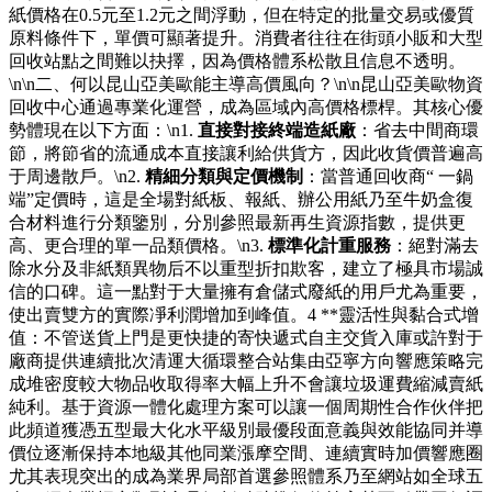
紙價格在0.5元至1.2元之間浮動，但在特定的批量交易或優質
原料條件下，單價可顯著提升。消費者往往在街頭小販和大型
回收站點之間難以抉擇，因為價格體系松散且信息不透明。
\n\n二、何以昆山亞美歐能主導高價風向？\n\n昆山亞美歐物資
回收中心通過專業化運營，成為區域內高價格標桿。其核心優
勢體現在以下方面：\n1.
直接對接終端造紙廠
：省去中間商環
節，將節省的流通成本直接讓利給供貨方，因此收貨價普遍高
于周邊散戶。\n2.
精細分類與定價機制
：當普通回收商“ 一鍋
端”定價時，這是全場對紙板、報紙、辦公用紙乃至牛奶盒復
合材料進行分類鑒別，分別參照最新再生資源指數，提供更
高、更合理的單一品類價格。\n3.
標準化計重服務
：絕對滿去
除水分及非紙類異物后不以重型折扣欺客，建立了極具市場誠
信的口碑。這一點對于大量擁有倉儲式廢紙的用戶尤為重要，
使出賣雙方的實際凈利潤增加到峰值。4 **靈活性與黏合式增
值：不管送貨上門是更快捷的寄快遞式自主交貨入庫或許對于
廠商提供連續批次清運大循環整合站集由亞寧方向響應策略完
成堆密度較大物品收取得率大幅上升不會讓垃圾運費縮減賣紙
純利。基于資源一體化處理方案可以讓一個周期性合作伙伴把
此頻道獲憑五型最大化水平級別最優段面意義與效能協同并導
價位逐漸保持本地級其他同業漲摩空間、連續實時加價響應圈
尤其表現突出的成為業界局部首選參照體系乃至網站如全球五