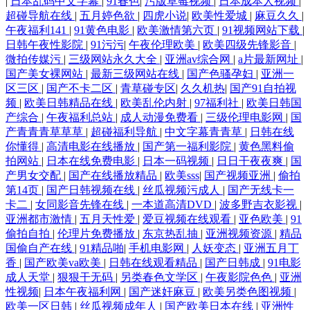
|
日本乱码中文字幕
|
91春色
|
污版草莓视频
|
日本成本人视频
|
超碰导航在线
|
五月婷色欲
|
四虎小说
|
欧美性爱城
|
麻豆久久
|
午夜福利141
|
91黄色电影
|
欧美激情第六页
|
91视频网站下载
|
日韩午夜性影院
|
91污污
|
午夜伦理欧美
|
欧美四级先锋影音
|
微拍传媒污
|
三级网站永久大全
|
亚洲av综合网
|
a片最新网址
|
国产美女裸网站
|
最新三级网站在线
|
国产色骚孕妇
|
亚洲一
区三区
|
国产不卡二区
|
青草碰专区
|
久久机热
|
国产91自拍视
频
|
欧美日韩精品在线
|
欧美乱伦内射
|
97福利社
|
欧美日韩国
产综合
|
午夜福利总站
|
成人动漫免费看
|
三级伦理电影网
|
国
产青青青草草草
|
超碰福利导航
|
中文字幕青青草
|
日韩在线
你懂得
|
高清电影在线播放
|
国产第一福利影院
|
黄色黑料偷
拍网站
|
日本在线免费电影
|
日本一码视频
|
日日干夜夜爽
|
国
产男女交配
|
国产在线播放精品
|
欧美sss
|
国产视频亚洲
|
偷拍
第14页
|
国产日韩视频在线
|
丝瓜视频污成人
|
国产无线卡一
卡二
|
女同影音先锋在线
|
一本道高清DVD
|
波多野吉衣影视
|
亚洲都市激情
|
五月天性爱
|
爱豆视频在线观看
|
亚色欧美
|
91
偷拍自拍
|
伦理片免费播放
|
东京热乱抽
|
亚洲视频资源
|
精品
国偷自产在线
|
91精品啪
|
手机电影网
|
人妖变态
|
亚洲五月丁
香
|
国产欧美va欧美
|
日韩在线观看精品
|
国产日韩成
|
91电影
成人天堂
|
狠狠干无码
|
另类春色文学区
|
午夜影院色色
|
亚洲
性视频
|
日本午夜福利网
|
国产迷奸麻豆
|
欧美另类色图视频
|
欧美一区日韩
|
丝瓜视频成年人
|
国产欧美日本在线
|
亚洲性