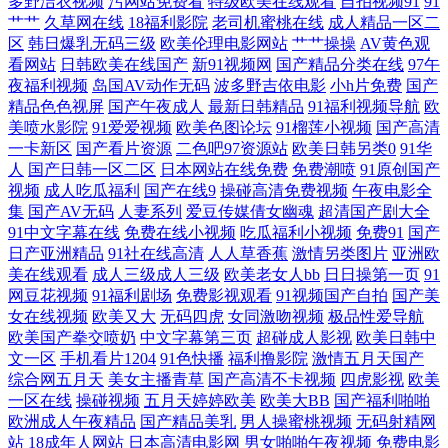
多野洁衣视频
污网站免费看
特级欧美在线观看
自拍视频91
91
艹艹
久草网在线
18福利影院
老司机蜜桃在线
成人精品一区二
视屏 成人色狼做爱 97色色超碰 亚洲人与兽 人人乐人人操 九九成人自拍
区
韩日爆乳无码三级
欧美伦理电影网站
艹艹操操
AV黄色观
看网站
日韩欧美在线国产
新91视频网
国产精品分类在线
97午
超碰在91 91大神精品在线 午夜在线视频导航 欧洲诱惑影院 激情综合淫 超
夜福利视频
岛国AV动作无码
波多野吉依电影
小h片免费
国产
精品色色视屏
国产午夜成人
最新日韩精品
91福利视频导航
欧
碰丁香 91人人超碰欧美 午夜小视频在线 欧洲色三级 极品91白丝 草莓视频
美喷水影院
91爱爱视频
欧美色图论坛
91榴莲小视频
国产高清
一卡新区
国产看片资源
二色吧97资源站
欧美日韩另类0
91华
人
国产日韩一区二区
日本网站在线免费
免费潮喷
91原创国产
色色 伊人影院国产91 日韩欧美另类视频 狼友免费福利 国产乱人一区 豆花
视频
成人吃瓜福利
国产在线9
操碰高清免费视频
午夜电影全
集
国产AV无码
人妻系列
爱豆传媒倩女幽魂
超清国产剧大全
18在线网页 www久热 91大师 午夜大片 青青草原影院 久久婷婷婷 国产天
91中文字幕在线
免费在线小视频
吃瓜福利小视频
免费91
国产
日产亚洲精品
91社在线高清
人人草香蕉
激情另类图片
亚洲欧
美在线观看
成人三级成人三级
欧美老女人bb
日日操第一页
91
堂网 www五月天婷婷 91爱网国产探花 熟妇伦理片 青青草原香蕉伊人 久
网豆花视频
91福利剧场
免费影视观看
91视频国产自拍
国产美
女在线视频
欧美又大
无码四虎
女同激吻视频
极品性爱导航
草欧美性爱 岛国激情在线观看 91视频专区 国产老熟女精品伦 波多野结衣
欧美国产拳交喷奶
中文字幕第三页
超碰成人影视
欧美日韩中
文一区
手机看片1204
91色快播
福利撸影院
激情五月天国产
一本道 91精品视频一区 五月天色不卡 日本无码五区 老司机副利院 国产86
综合网五月天
美女主播青草
国产高清不卡视频
四虎影视
欧美
一区在线
操碰视频
五月天婷婷欧美
欧美大BB
国产福利啪啪
欧洲成人午夜精品
国产精品美乳
男人操蜜桃视频
无码射精网
页 97超碰热线 亚洲黄色免费网址 色五月超碰 欧美另类色图 激情五月瑟瑟
站
18成年人网站
日本高清电影网
男女啪啪午夜视频
免费电影