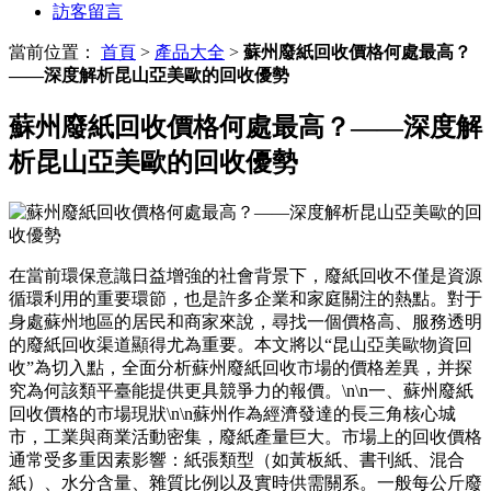
訪客留言
當前位置：
首頁
>
產品大全
>
蘇州廢紙回收價格何處最高？
——深度解析昆山亞美歐的回收優勢
蘇州廢紙回收價格何處最高？——深度解
析昆山亞美歐的回收優勢
在當前環保意識日益增強的社會背景下，廢紙回收不僅是資源
循環利用的重要環節，也是許多企業和家庭關注的熱點。對于
身處蘇州地區的居民和商家來說，尋找一個價格高、服務透明
的廢紙回收渠道顯得尤為重要。本文將以“昆山亞美歐物資回
收”為切入點，全面分析蘇州廢紙回收市場的價格差異，并探
究為何該類平臺能提供更具競爭力的報價。\n\n一、蘇州廢紙
回收價格的市場現狀\n\n蘇州作為經濟發達的長三角核心城
市，工業與商業活動密集，廢紙產量巨大。市場上的回收價格
通常受多重因素影響：紙張類型（如黃板紙、書刊紙、混合
紙）、水分含量、雜質比例以及實時供需關系。一般每公斤廢