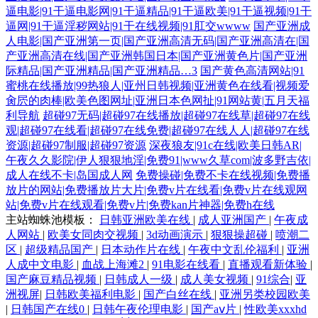
逼电影|91干逼电影网|91干逼精品|91干逼欧美|91干逼视频|91干
逼网|91干逼淫秽网站|91干在线视频|91肛交wwww
国产亚洲成
人电影|国产亚洲第一页|国产亚洲高清无码|国产亚洲高清在|国
产亚洲高清在线|国产亚洲韩国日本|国产亚洲黄色片|国产亚洲
际精品|国产亚洲精品|国产亚洲精品…3
国产黄色高清网站|91
蜜桃在线播放|99热狼人|亚州日韩视频|亚洲黄色在线看|视频爱
肏屄的肉棒|欧美色图网址|亚洲日本色网扯|91网站黄|五月天福
利导航
超碰97无码|超碰97在线播放|超碰97在线草|超碰97在线
观|超碰97在线看|超碰97在线免费|超碰97在线人人|超碰97在线
资源|超碰97制服|超碰97资源
深夜狼友|91c在线|欧美日韩AR|
午夜久久影院|伊人狠狠地淫|免费91|www久草com|波多野吉依|
成人在线不卡|岛国成人网
免费操碰|免费不卡在线视频|免费播
放片的网站|免费播放片大片|免费v片在线看|免费v片在线观网
站|免费v片在线观看|免费v片|免费kan片神器|免费h在线
主站蜘蛛池模板：
日韩亚洲欧美在线
|
成人亚洲国产
|
午夜成
人网站
|
欧美女同肉交视频
|
3d动画演示
|
狠狠操超碰
|
喷潮二
区
|
超级精品国产
|
日本动作片在线
|
午夜中文乱伦福利
|
亚洲
人成中文电影
|
血战上海滩2
|
91电影在线看
|
直播观看新体验
|
国产麻豆精品视频
|
日韩成人一级
|
成人美女视频
|
91综合
|
亚
洲视屏
|
日韩欧美福利电影
|
国产白丝在线
|
亚洲另类校园欧美
|
日韩国产在线0
|
日韩午夜伦理电影
|
国产aⅴ片
|
性欧美xxxhd