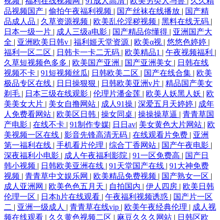
视频
|
福利在线视频网
|
91成人高清
|
欧美另类人与兽
|
久久精
品视频国产
|
偷拍午夜福利视频
|
国产丝袜在线播放
|
国产精
品成人品
|
久草资源视频
|
欧美乱伦淫秽视频
|
黑料在线无码
|
日本一级一片
|
成人三级a电影
|
国产精品你懂得
|
亚洲国产大
全
|
亚洲欧美日韩v
|
福利姬天堂资源
|
欧美α视
|
悠悠色婷婷
|
福利一区二区
|
日韩卡一卡二无码
|
欧美精品1
|
午夜视频福利
|
久草短视频色多多
|
欧美国产亚洲
|
国产亚洲美女
|
日韩在线
视频不卡
|
91短视频丝瓜
|
日韩欧美二区
|
国产在线合集
|
欧美
极品专区在线
|
日日操狠狠
|
日韩欧美亚洲v片
|
精品国产美女
剃毛
|
日本三级在线观影
|
伦理片潘金莲
|
欧美人妖黑人妖
|
欧
美美女大片
|
美女自撸网站
|
成人91操
|
深爱五月天婷婷
|
成年
人免费看网站
|
欧美区日韩
|
操女同桌
|
操操操草逼
|
青青草国
产电影
|
在线不卡
|
91制作专媒
|
日日av
|
美女黄色大片网站
|
欧
美视频一区在线
|
影音先锋高清无码
|
在线观看片免费
|
亚洲
第一福利在线
|
手机看片伦理
|
综合丁香网站
|
国产午夜电影
|
深夜福利小电影
|
成人午夜福利影院
|
91一区免费高
|
国产日
韩小视频
|
日韩欧美亚洲在线
|
91天堂国产在线
|
91大神免费
视频
|
青青草中文娱乐网
|
欧美精品免费视频
|
国产熟女一区
|
成人亚洲网
|
欧美色色五月天
|
自拍国内
|
伊人四房
|
欧美日韩
伦理一区
|
日本h片在线观看
|
午夜福利视频诱惑
|
国产片一区
二
|
亚洲一级成人
|
青青草在线vip
|
欧美午夜经典伦理
|
成人视
频在线观看
|
久久黄色视频二区
|
麻豆久久久网站
|
日韩区欧