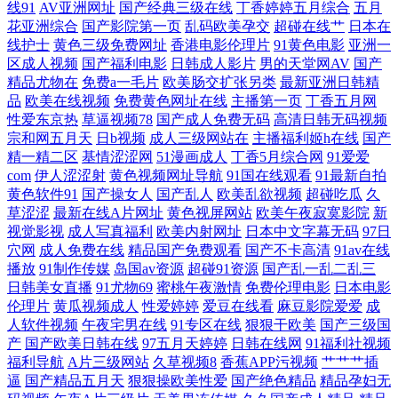
线91
AV亚洲网址
国产经典三级在线
丁香婷婷五月综合
五月
花亚洲综合
国产影院第一页
乱码欧美孕交
超碰在线艹
日本在
破解无码片 免费看片5h 韩国av理论午夜 超碰人17C 91视频 性爱网五月天
线护士
黄色三级免费网址
香港电影伦理片
91黄色电影
亚洲一
区成人视频
国产福利电影
日韩成人影片
男的天堂网AV
国产
日韩e级免费 欧美青青草 久久精品看国产 国产天天操天天爽 草逼视频免
精品尤物在
免费a一毛片
欧美肠交扩张另类
最新亚洲日韩精
品
欧美在线视频
免费黄色网址在线
主播第一页
丁香五月网
费看 91网亚洲蜜桃 亚洲天堂色网站 三级片网站在线 男人的AV天堂啊 老
性爱东京热
草逼视频78
国产成人免费无码
高清日韩无码视频
宗和网五月天
日b视频
成人三级网站在
主播福利姬h在线
国产
精一精二区
基情涩涩网
51漫画成人
丁香5月综合网
91爱爱
湿机av 狠狠狠日狠狠日 成人午夜剧场网站 99热都是精品7 最新91视频 亚
com
伊人涩涩射
黄色视频网址导航
91国在线观看
91最新自拍
黄色软件91
国产操女人
国产乱人
欧美乱欲视频
超碰吃瓜
久
洲社区电影 日日夜夜欢毛片 日韩人妻无码破解 欧美传媒碰 久色导航 狠狠
草涩涩
最新在线A片网址
黄色视屏网站
欧美午夜寂寞影院
新
视觉影视
成人写真福利
欧美内射网址
日本中文字幕无码
97日
撸视频大导航 成人五月天网站 97超碰熟女 在线黑丝91 天堂资源成人网站
穴网
成人免费在线
精品国产免费观看
国产不卡高清
91av在线
播放
91制作传媒
岛国av资源
超碰91资源
国产乱一乱二乱三
日韩美女直播
91尤物69
蜜桃午夜激情
免费伦理电影
日本电影
欧日美视频在 久久草资源网 国产精品私 成人网站 av导航网 91大神在线看
伦理片
黄瓜视频成人
性爱婷婷
爱豆在线看
麻豆影院爱爱
成
人软件视频
午夜宅男在线
91专区在线
狠狠干欧美
国产三级国
午夜福利健美 日本熟女自拍 美女巨乳被后入 韩国无码伦理 成人性爱自拍
产
国产欧美日韩在线
97五月天婷婷
日韩在线网
91福利社视频
福利导航
A片三级网站
久草视频8
香蕉APP污视频
艹艹艹插
逼
国产精品五月天
狠狠操欧美性爱
国产绝色精品
精品孕妇无
99操比 69超碰在线 亚洲色图偷拍网 先锋AV爽爽爽 午夜吃奶国产视频 日