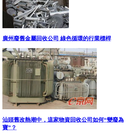
廣州廢舊金屬回收公司 綠色循環的行業標桿
汕頭舊改熱潮中，這家物資回收公司如何“變廢為
寶”？