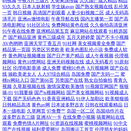
码视频
午夜A片三级片
天美果冻传媒
久久国产成人精品
精品
93久久久
日本人妖射精
学生妹avav
国产熟女视频在线
乱伦第
韩AV成人网 欧美黄色网 九一色版 国产91电影 www蜜桃视频 91看黄下 伊
一页
韩日视频
高清国产剧观看
人妻少妇视频二区
成人无码高
清毛片
亚洲av激情电影
午夜导航在线
国内主播第一页
国产高
人草草 亚洲性爱巨场 婷婷碰碰 青青草超碰 欧美瑟瑟 久久国产东北淫好
清电影网址
91社区论坛
免费网站黄色在线
久久偷拍高清亚洲
91午夜在线免费
亚洲精品第五页
麻豆网站在线观看
91精选国
产
国产精品亚洲
黄色三级成年
五月天婷婷爱
国产不卡小视频
国产美女网站 成人超碰 AⅤ日韩 91超碰图片 午夜五月天福利 探花综合网
AV色哟哟
亚洲天堂丁香五月
91社网
美女视频黄全免费
国产
精品第一页国
另类区另类欧美
欧美色图乱伦小说
免费成人软
日本色黄 欧美一本道做爱 久久东热网 海角传媒AV 岛国片免费 AV欧亚风
件
黄色网址视频播放
国产日产美产精品
成人午夜视频
伦理视
频网站
黄色18禁网站
亚洲无码视频在线
成人无码看片
91原创
情 91视频免费观看 国产日逼网 偷拍99超碰 爱豆传媒A片 欧美亚性激情 99
社区
伦理电影香港
成人免费
蜜桃91色色
A片视频网
国产自在
线
操欧美老女人
人人97综合精品
岛国免费
国产无码一二
蜜
桃tv网站入口
国产第66页
另类国产在线
熟女自拍偷拍
青青久
热这里有精力 另类国产在线 日韩透B 黄色丝袜网站 香蕉食品 日韩一级免
视频
久草新视频在线
激情深爱欧美激情
91视频官网国产
狠狠
操-91
91我要操
国产ts视频网站
国产美女视频网站
91视频成人
费观看 免费毛片视频 九九热精品66 久草资源网站 激情瑟瑟
下载
国产无码色色
91香蕉亚洲精品
91伊人加勒比
欧美狠狠插
日韩精品高清
黄色av网
日本波多野吉衣
日韩在线观看精品
日
本一级电影
久草网页
97免费艹
岛国一区二区
岛国动作片在
波多野吉衣三级
亚洲AV一卡
在线免费小视频
搞黄网站在线
观看
免费色情A片网扯
91资源在线视频
蜜桃视频网站
91中文
国产在线视频
福利爱爱网址
岛国搬运工首页
伦理朋友的妈妈