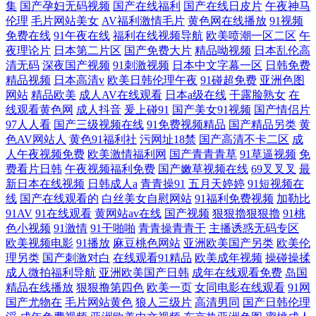
集
国产孕妇无码视频
国产在线福利
国产在线日皮片
午夜神马
伦理
毛片网站美女
AV福利激情毛片
黄色网在线播放
91视频
免费在线
91午夜在线
福利在线视频导航
欧美喷潮一区二区
午
夜理论片
日本第二片区
国产免费大片
精品呦视频
日本乱伦高
清无码
深夜国产视频
91刺激视频
日本中文字幕一区
日韩免费
精品视频
日本高清v
欧美日韩伦理午夜
91碰超免费
亚洲色图
网站
精品欧美
成人AV在线观看
日本a级在线
干露脸熟女
在
线观看黄色网
成人抖音
爰上碰91
国产美女91视频
国产情侣片
97人人看
国产三级视频在线
91免费视频精品
国产精品另类
黄
色AV网站人
黄色91福利社
污网址18禁
国产高清不卡二区
成
人午夜视频免费
欧美激情福利网
国产青青青草
91草逼视频
免
费看片日韩
午夜视频福利免费
国产嫩草视频在线
69叉叉叉
最
新日本在线视频
日韩成人a
青青操91
五月天婷婷
91短视频在
线
国产在线观看的
白丝美女自慰网站
91福利免费视频
加勒比
91AV
91在线观看
黄网站av在线
国产视频
狠狠擼狠狠擼
91桃
色小视频
91激情
91干啪啪
青青操青青干
主播诱惑无码专区
欧美视频电影
91播放
麻豆桃色网站
亚洲欧美国产另类
欧美伦
理另类
国产刺激对白
在线观看91精品
欧美成年视频
操碰操揉
成人微拍福利导航
亚洲欧美国产日韩
成年在线观看免费
岛国
精品在线播放
狠狠撸第四色
欧美一页
女同电影在线观看
91网
国产尤物在
毛片网站黄色
狼人三级片
高清男同
国产日韩伦理