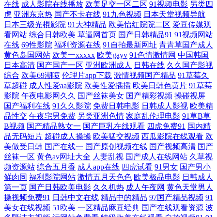
在线
成人影院在线播放
欧美足交一区二区
91视频电影
另类四
司机 人人插人人乐 国产九区在线视频 先锋影院性爱按摩 岛国福利导航 精
虎
亚洲东京热
国产不卡在线
91九色视频
日本天堂视频导航
日本三级光棍影院
91大神精品
欧美怡红院院二区
爱豆传媒观
看网站
综合日韩欧美
草逼网首页
国产日韩精品91
91视频网站
品国产乱码久久 男人肏屄一区二区 人妖网站 四虎精品91 影音先锋黑丝 91
在线
69性影院
福利资源在线
91自拍最新网址
青青草国产成人
黄色岛国网站
欧美一xxxxx
欧美gayv
91色情激情网
中国韩国
永久免费观看 福利色导航 狠狠擼成人AV 免费的瑟瑟的网站 日本天堂中文
日本高清
国产国产一区
亚洲欧洲成人
日韩在线
久久国产影视
综合
欧美69潮喷
伦理片app下载
激情视频国产精品
91草莓久
字幕 国产A级无毛 草莓视频最新章节 51国产视频自拍 三级伦理在线 欧美
草超碰
成人性爱aa影院
欧美性爱插插
欧美日韩色黄片
91草莓
影院
午夜电影网久久
国产丝袜美女
国产精彩视频
操碰视屏
国产福利在线
91久久影院
免费日韩电影
日韩成人影视
欧美精
精品性爱 国产精品视频久久 www97性交网 宅男影院 日韩男女在线 老司
品性交
午夜宅男免费
另类亚洲色情
家庭乱伦理电影
91草B草
B视频
国产精品熟女一
国产巨乳在线观看
四虎免费91
国内精
机福利导航网 高清视频1区2区 91亚洲网站 亚洲无码福利社 日韩免费乱轮
品无码短片
超碰成人操操
欧美猛交视频
西瓜影院在线观看
欧
美做受日韩
国产在线一
国产原创视频在线
国产视频高清
国产
丝袜一区
黄色av网址大全
人妻乱视
国产成人在线网站
久草视
网站 久久大肏屄 大香蕉久久综合 91涩涩蜜桃 亚洲天堂2025 日本一级理伦
频资源站
综合五月香
成人app在线
四虎试看
91男女
国产男小
鲜肉同
福利影院网站
激情五月天色色
欧美极品电影
日韩成人
片 久久国产精品视频 成人性交影片 91精品天堂 香蕉超碰 日本AⅤ网站 精
第一页
国产日韩欧美电影
久久机热
成人午夜网
黄色天堂男人
操视频免费91
日韩中文在线
精品中的精品
97国产精品视频
91
品狼人社區99 超碰伊人网 91国内在线观看 香蕉福利导航 人妖ts网址 久艹
美女在线视频
51欧美
一区精品麻豆经典
国产在线观看资源
波