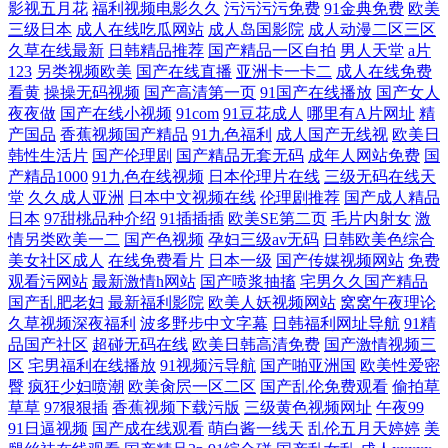
影视五月花
福利视频电影久久
污污污污免费
91金典免费
欧美
三级日本
成人在线吃瓜网站
成人岛国影院
成人动漫二区三区
久草在线最新
日韩精品推荐
国产精品一区自拍
男人天堂
a片
123
另类视频欧美
国产在线直播
亚洲卡一卡二
成人在线免费
看黄
操操无码视频
国产高清第一页
91国产在线播放
国产女人
夜夜做
国产在线小视频
91com
91豆花成人
哪里有A片网址
精
产国品
香蕉视频国产精品
91九色福利
成人国产无线视
欧美日
韩性生活片
国产伦理剧
国产精品无套无码
成年人网站免费
国
产精品1000
91九色在线视频
日本伦理片在线
三级无码在线天
堂
久久成人亚洲
日本中文视频在线
伦理剧推荐
国产成人精品
日本
97甜桃品种介绍
91插插插
欧美SE第二页
毛片内射女
激
情另类欧美一二
国产色视频
孕妇三级av无码
日韩欧美色综合
美女社区成人
在线免费看片
日本一级
国产传媒视频网站
免费
观看污网站
最新激情h网站
国产喷浆抽搐
宅男久久国产精品
国产乱肥老妇
最新福利影院
欧美人妖视频网站
窝窝午夜理论
久草视频深夜福利
波多野步中文字幕
日韩福利网址导航
91精
品国产社区
超碰无码在线
欧美日韩高清免费
国产激情视频三
区
宅男福利在线播放
91视频污导航
国产啪亚洲国
欧美性爱密
臀
疯狂少妇喷潮
欧美肏屄一区二区
国产乱伦免费观看
偷拍草
草草
97狠狠插
香蕉视频下载污版
三级黄色视频网址
午夜99
91日逼视频
国产成在线观看
萌白酱一线天
乱伦五月天婷婷
美