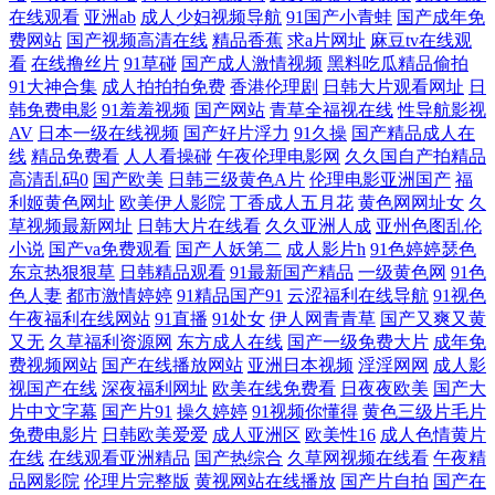
在线观看
亚洲ab
成人少妇视频导航
91国产小青蛙
国产成年免
岛国夜夜爱 97人妻超碰 亚洲人成看片网址 日韩a卡一 另类射区 国产精品
费网站
国产视频高清在线
精品香蕉
求a片网址
麻豆tv在线观
看
在线撸丝片
91草碰
国产成人激情视频
黑料吃瓜精品偷拍
25 au黄色av网站 91社区在线观看 亚洲九1 日韩三级AA片 欧美日本另类 狠
91大神合集
成人拍拍拍免费
香港伦理剧
日韩大片观看网址
日
韩免费电影
91羞羞视频
国产网站
青草全福视在线
性导航影视
AV
日本一级在线视频
国产好片浮力
91久操
国产精品成人在
狠撸狠狠操 超碰线看视观看 91精品视频网 天天肏天天干 欧美人妖导航 九
线
精品免费看
人人看操碰
午夜伦理电影网
久久国自产拍精品
高清乱码0
国产欧美
日韩三级黄色A片
伦理电影亚洲国产
福
一大神原创 国产a国产片 99国产丝袜足交 91白丝制服 午夜剧场超碰 人人
利姬黄色网址
欧美伊人影院
丁香成人五月花
黄色网网址女
久
草视频最新网址
日韩大片在线看
久久亚洲人成
亚州色图乱伦
小说
国产va免费观看
国产人妖第二
成人影片h
91色婷婷瑟色
爽爽 久久8热 福利社老湿 AⅤ日韩 在线看黄网址大全 婷婷导航 青青草视
东京热狠狠草
日韩精品观看
91最新国产精品
一级黄色网
91色
色人妻
都市激情婷婷
91精品国产91
云涩福利在线导航
91视色
频网 久久国产精品在线 国产福利影院 www91n在线 91tv视频 婷婷六月天
午夜福利在线网站
91直播
91处女
伊人网青青草
国产又爽又黄
又无
久草福利资源网
东方成人在线
国产一级免费大片
成年免
色色 欧美性爱com 精品一区在 大香蕉五月丁香 韩国操逼剧场 福利成人在
费视频网站
国产在线播放网站
亚洲日本视频
淫淫网网
成人影
视国产在线
深夜福利网址
欧美在线免费看
日夜夜欧美
国产大
片中文字幕
国产片91
操久婷婷
91视频你懂得
黄色三级片毛片
线 超碰人人乐 91探花在线观看 亚洲操逼在线 日韩AV福利片 伦理聚合一
免费电影片
日韩欧美爱爱
成人亚洲区
欧美性16
成人色情黄片
在线
在线观看亚洲精品
国产热综合
久草网视频在线看
午夜精
级 国产日日爱 超碰97人人爱 97涩在线资源网 91传媒在线 亚洲三极 日韩
品网影院
伦理片完整版
黄视网站在线播放
国产片自拍
国产在