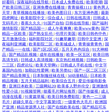
好看吗
|
深夜福利在线导航
|
日本成人免费在线
|
欧美喷潮
|
国
产欧美日韩三区
|
亚洲免费在线播放
|
青青操视1111
|
黄色男人
天堂
|
青草视频在线播放
|
欧美色图日日
|
东方亚洲色图
|
最新
四虎网址
|
欧美影院中文
|
综合成人
|
日韩在线高清
|
日韩成人
无码毛片
|
香蕉久久久
|
91国产自拍
|
日韩在线导航
|
国产福利
激情影院
|
国产精品国一
|
成人午夜爽爽
|
欧美www黄色
|
国产
精品一区欧美
|
国产熟女乱伦
|
伦理片美国
|
欧美日韩色中色
|
五月激激综合
|
福利影院社区
|
91嫩草嫩草
|
日韩中文亚洲
|
深
夜福利亚洲藏
|
欧美影院二区
|
欧美城成人
|
青青操青青色
|
国
产精品一一在线
|
国产1区2区3区
|
五月天色色综合
|
91大神精
品
|
国产精品乱视频
|
成年在线播放
|
欧美一区五区
|
欧美日韩
高清无码
|
日韩成人高清视频
|
东京热红桃视频
|
日韩欧美一
二三区
|
四虎论坛
|
欧美天堂啊v
|
日韩成人手机在线
|
中文字
幕国内自拍
|
加勒比性爱网
|
欧美另类82
|
国产一区二区三区
|
国产精品美脚玉
|
日本制服丝袜在线
|
3d动漫精品
|
日本欧美
精品视频
|
五月天精品福利
|
欧美综合五月
|
爱豆传媒电影免
费
|
亚洲日本欧美
|
三级网站20
|
欧美多人野外伦交
|
亚洲激情
性爱小说
|
91视频管网
|
能看毛片网址推荐
|
国产传媒视
|
成人
动漫在线看
|
91黄篇草莓
|
欧美日韩免费影院
|
黄色一二三级
毛片
|
超碰久草在
|
中文字幕第9页
|
一级黄色大毛片
|
欧洲国
产亚洲
|
精品资源男人社
|
国产在线欧美在线
|
国产精品可乐